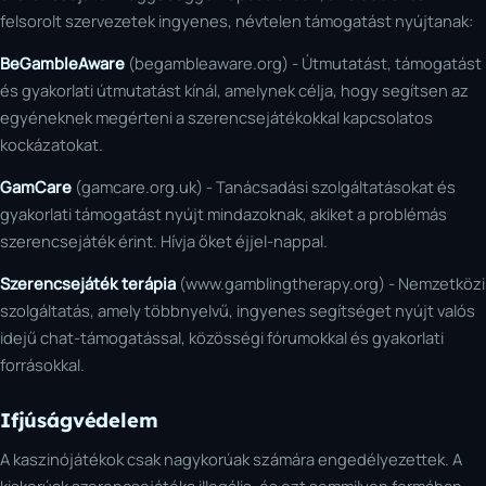
felsorolt szervezetek ingyenes, névtelen támogatást nyújtanak:
BeGambleAware
(begambleaware.org) - Útmutatást, támogatást
és gyakorlati útmutatást kínál, amelynek célja, hogy segítsen az
egyéneknek megérteni a szerencsejátékokkal kapcsolatos
kockázatokat.
GamCare
(gamcare.org.uk) - Tanácsadási szolgáltatásokat és
gyakorlati támogatást nyújt mindazoknak, akiket a problémás
szerencsejáték érint. Hívja őket éjjel-nappal.
Szerencsejáték terápia
(www.gamblingtherapy.org) - Nemzetközi
szolgáltatás, amely többnyelvű, ingyenes segítséget nyújt valós
idejű chat-támogatással, közösségi fórumokkal és gyakorlati
forrásokkal.
Ifjúságvédelem
A kaszinójátékok csak nagykorúak számára engedélyezettek. A